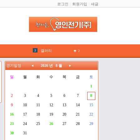
로그인
회원가입
새글
2026
강원FC
갤러리
2
나르샤
1
경기일정
2026 년 8 월
공동구매
2
일
월
화
수
목
금
토
1
경기일정
2
2
3
4
5
6
7
8
원정신청
1
9
10
11
12
13
14
15
이정기
2
16
17
18
19
20
21
22
23
24
25
26
27
28
29
김안드레아
1
30
31
유학관
1