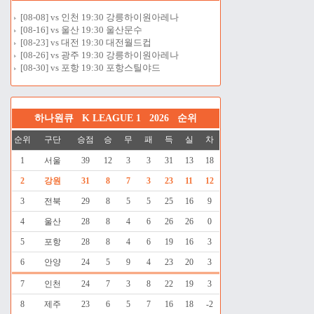
[08-08] vs 인천 19:30 강릉하이원아레나
[08-16] vs 울산 19:30 울산문수
[08-23] vs 대전 19:30 대전월드컵
[08-26] vs 광주 19:30 강릉하이원아레나
[08-30] vs 포항 19:30 포항스틸야드
하나원큐 K LEAGUE 1 2026 순위
순위
구단
승점
승
무
패
득
실
차
1
서울
39
12
3
3
31
13
18
2
강원
31
8
7
3
23
11
12
3
전북
29
8
5
5
25
16
9
4
울산
28
8
4
6
26
26
0
5
포항
28
8
4
6
19
16
3
6
안양
24
5
9
4
23
20
3
7
인천
24
7
3
8
22
19
3
8
제주
23
6
5
7
16
18
-2