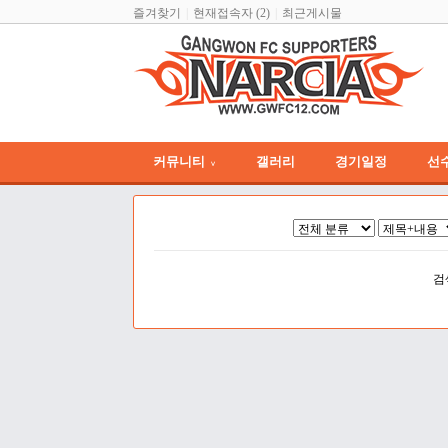
즐겨찾기
현재접속자 (2)
최근게시물
커뮤니티
갤러리
경기일정
선
∨
검