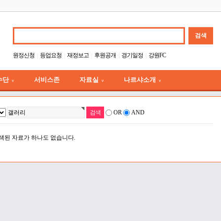
원정신청
등업요청
재정보고
후원공개
경기일정
강원FC
수단
서비스존
자료실
나르샤소개
∨
∨
∨
OR
AND
색된 자료가 하나도 없습니다.