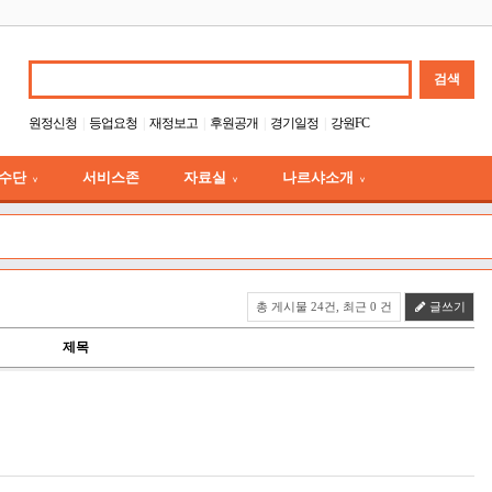
원정신청
등업요청
재정보고
후원공개
경기일정
강원FC
수단
서비스존
자료실
나르샤소개
∨
∨
∨
총 게시물 24건, 최근 0 건
글쓰기
제목