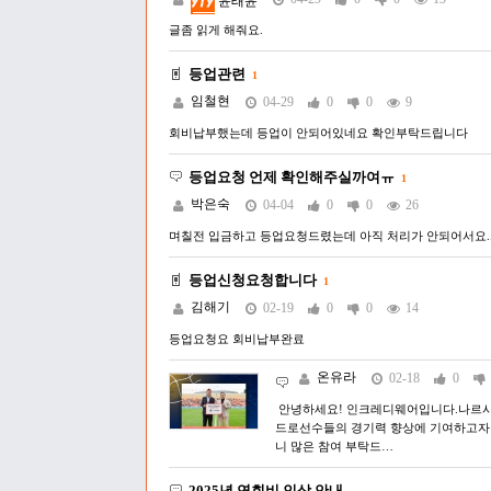
윤태윤
글좀 읽게 해줘요.
등업관련
1
임철현
04-29
0
0
9
회비납부했는데 등업이 안되어있네요 확인부탁드립니다
등업요청 언제 확인해주실까여ㅠ
1
박은숙
04-04
0
0
26
며칠전 입금하고 등업요청드렸는데 아직 처리가 안되어서요.
등업신청요청합니다
1
김해기
02-19
0
0
14
등업요청요 회비납부완료
온유라
02-18
0
안녕하세요! 인크레디웨어입니다.나르샤
드로선수들의 경기력 향상에 기여하고자
니 많은 참여 부탁드…
2025년 연회비 인상 안내