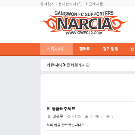
즐겨찾기
현재접속자 (2)
최근게시물
커뮤니티
갤러리
경기일정
선
∨
커뮤니티
준회원게시판
등급해주세요
권은주
04-26
0
0
9
회비 입금 완료했습니다^^