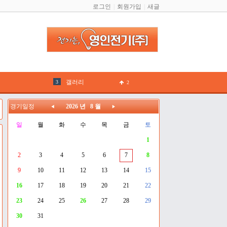
로그인
회원가입
새글
2026
강원FC
갤러리
2
공동구매
3
경기일정
2026 년 8 월
나르샤
2
일
월
화
수
목
금
토
1
경기일정
2
2
3
4
5
6
7
8
원정신청
2
9
10
11
12
13
14
15
이정기
2
16
17
18
19
20
21
22
23
24
25
26
27
28
29
김안드레아
1
30
31
유학관
2