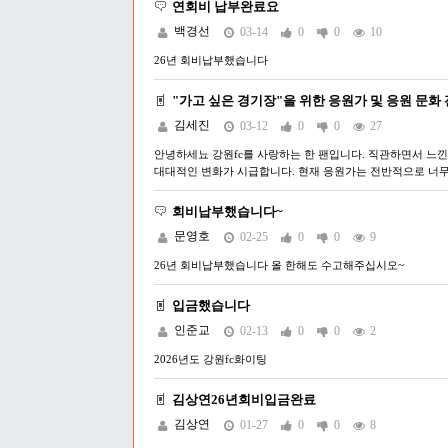
연회비 납부완료요
백경선
03-14
0
0
10
26년 회비납부했습니다
"가고 싶은 경기장"을 위한 응원가 및 응원 문화
김세진
03-12
0
0
27
안녕하세뇨 강원fc를 사랑하는 한 팬입니다. 직관하면서 느낀 
대대적인 변화가 시급합니다. 현재 응원가는 전반적으로 너무
회비납부했습니다~
문영호
02-25
0
0
9
26년 회비납부했습니다 올 한해도 수고해주십시오~
입금했습니다
인준교
02-13
0
0
2
2026년도 강원fc화이팅
김상연26년회비입금완료
김상연
01-27
0
0
8