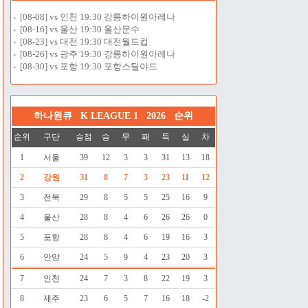
[08-08] vs 인천 19:30 강릉하이원아레나
[08-16] vs 울산 19:30 울산문수
[08-23] vs 대전 19:30 대전월드컵
[08-26] vs 광주 19:30 강릉하이원아레나
[08-30] vs 포항 19:30 포항스틸야드
하나원큐 K LEAGUE 1 2026 순위
순위
구단
승점
승
무
패
득
실
차
1
서울
39
12
3
3
31
13
18
2
강원
31
8
7
3
23
11
12
3
전북
29
8
5
5
25
16
9
4
울산
28
8
4
6
26
26
0
5
포항
28
8
4
6
19
16
3
6
안양
24
5
9
4
23
20
3
7
인천
24
7
3
8
22
19
3
8
제주
23
6
5
7
16
18
-2