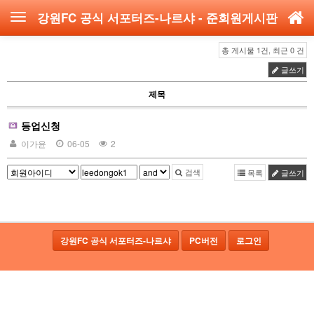
강원FC 공식 서포터즈-나르샤
- 준회원게시판
총 게시물 1건, 최근 0 건
글쓰기
제목
등업신청
이가윤
06-05
2
검색
목록
글쓰기
강원FC 공식 서포터즈-나르샤
PC버전
로그인